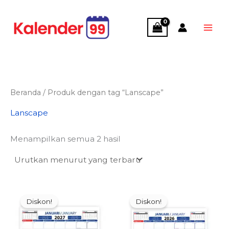
Lewati
ke
konten
Beranda
/ Produk dengan tag “Lanscape”
Lanscape
Diurutkan
Menampilkan semua 2 hasil
menurut
yang
terbaru
Diskon!
Diskon!