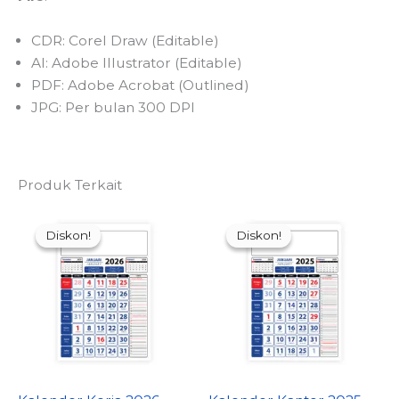
CDR: Corel Draw (Editable)
AI: Adobe Illustrator (Editable)
PDF: Adobe Acrobat (Outlined)
JPG: Per bulan 300 DPI
Produk Terkait
Diskon!
Diskon!
Diskon!
Diskon!