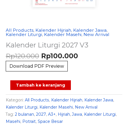
All Products
,
Kalender Hijriah
,
Kalender Jawa
,
Kalender Liturgi
,
Kalender Masehi
,
New Arrival
Kalender Liturgi 2027 V3
Harga
Harga
Rp
120.000
Rp
100.000
aslinya
saat
Download PDF Preview
adalah:
ini
Rp120.000.
adalah:
Rp100.000.
Kuantitas
Alternative:
Tambah ke keranjang
Kalender
Liturgi
Kategori:
All Products
,
Kalender Hijriah
,
Kalender Jawa
,
2027
Kalender Liturgi
,
Kalender Masehi
,
New Arrival
V3
Tag:
2 bulanan
,
2027
,
A3+
,
Hijriah
,
Jawa
,
Kalender Liturgi
,
Masehi
,
Potrait
,
Space Besar