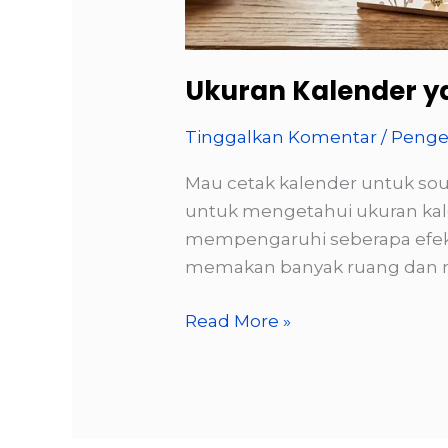
Ukuran Kalender y
Tinggalkan Komentar
/
Peng
Mau cetak kalender untuk sou
untuk mengetahui ukuran kalend
mempengaruhi seberapa efektif
memakan banyak ruang dan mem
Ukuran
Read More »
Kalender
yang
Paling
Umum