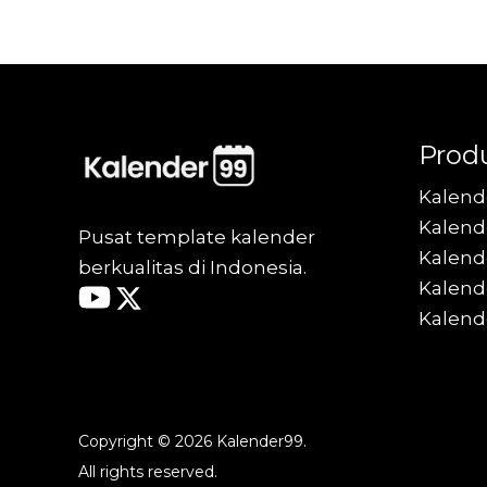
&
Tips
Memilih
Kertas
yang
Prod
Sesuai
Kalend
Kalende
Pusat template kalender
Kalend
berkualitas di Indonesia.
Kalende
Kalend
Copyright © 2026 Kalender99.
All rights reserved.