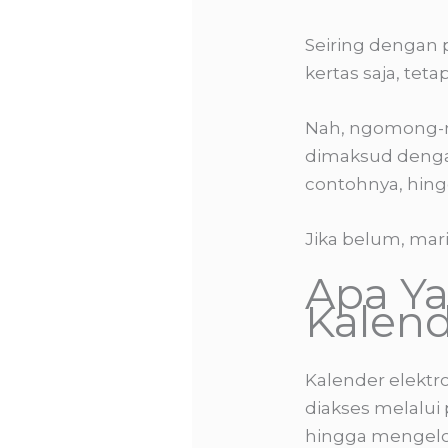
Seiring dengan 
kertas saja, teta
Nah, ngomong-n
dimaksud dengan
contohnya, hingg
Jika belum, mari
Apa Y
Kalend
Kalender elektr
diakses melalui
hingga mengelola