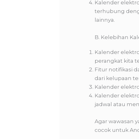
Kalender elektro
terhubung denga
lainnya.
B. Kelebihan Kal
Kalender elektro
perangkat kita 
Fitur notifikas
dari kelupaan t
Kalender elektro
Kalender elekt
jadwal atau me
Agar wawasan ya
cocok untuk And