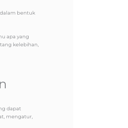
a dalam bentuk
hu apa yang
tang kelebihan,
n
ang dapat
at, mengatur,