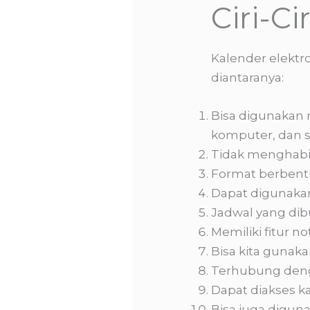
Ciri-Ci
Kalender elektr
diantaranya:
Bisa digunakan 
komputer, dan s
Tidak menghabis
Format berbentu
Dapat digunaka
Jadwal yang dib
Memiliki fitur n
Bisa kita gunak
Terhubung denga
Dapat diakses k
Bisa juga digun