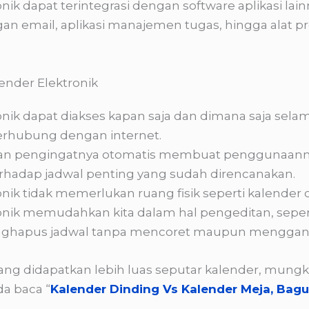
nik dapat terintegrasi dengan software aplikasi lain
n email, aplikasi manajemen tugas, hingga alat pr
ender Elektronik
nik dapat diakses kapan saja dan dimana saja selama
terhubung dengan internet.
i dan pengingatnya otomatis membuat penggunaann
erhadap jadwal penting yang sudah direncanakan.
nik tidak memerlukan ruang fisik seperti kalender 
ronik memudahkan kita dalam hal pengeditan, sepe
nghapus jadwal tanpa mencoret maupun menggant
ng didapatkan lebih luas seputar kalender, mungkin
a baca “
Kalender Dinding Vs Kalender Meja, Bag