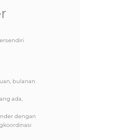
r
ersendiri
uan, bulanan
yang ada,
ender dengan
gkoordinasi