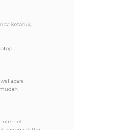
Anda ketahui,
aptop,
wal acara
n mudah
 internet
t, hingga daftar