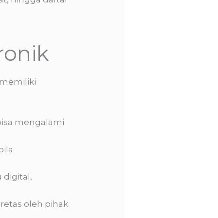
ronik
 memiliki
 bisa mengalami
bila
digital,
iretas oleh pihak