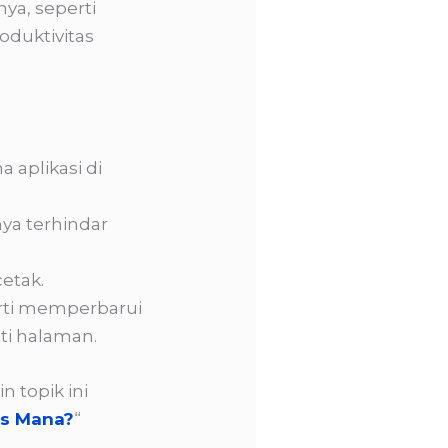
nya, seperti
oduktivitas
 aplikasi di
ya terhindar
cetak.
rti memperbarui
i halaman.
 topik ini
us Mana?
“