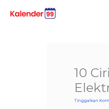
Lewati
ke
konten
10 Cir
Elekt
Tinggalkan Kom