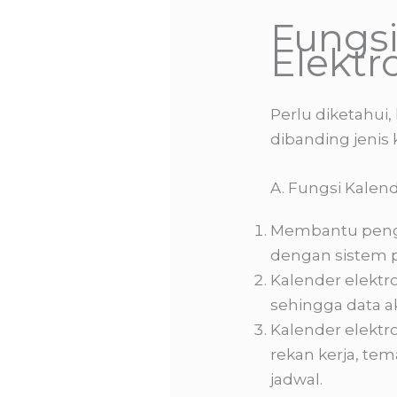
Fungsi
Elektr
Perlu diketahui,
dibanding jenis 
A. Fungsi Kalend
Membantu pengg
dengan sistem 
Kalender elektr
sehingga data a
Kalender elekt
rekan kerja, te
jadwal.