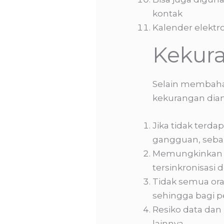
kontak
Kalender elektr
Kekura
Selain membahas
kekurangan dian
Jika tidak terd
gangguan, seba
Memungkinkan ke
tersinkronisasi 
Tidak semua ora
sehingga bagi p
Resiko data dan 
lainnya.