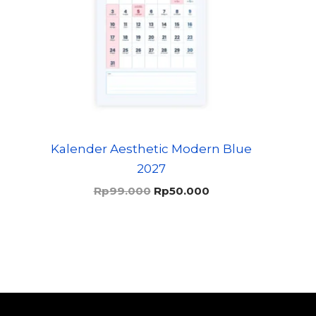
Kalender Aesthetic Modern Blue
2027
Harga
Harga
Rp
99.000
Rp
50.000
aslinya
saat
adalah:
ini
Rp99.000.
adalah:
Rp50.000.