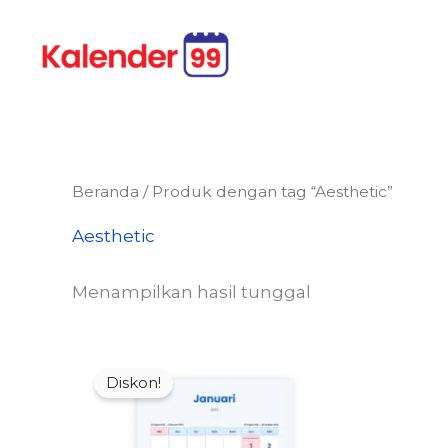
Lewati
ke
konten
Beranda
/ Produk dengan tag “Aesthetic”
Aesthetic
Menampilkan hasil tunggal
Diskon!