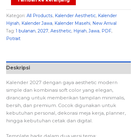
Kalender
Aesthetic
Kategori:
All Products
,
Kalender Aesthetic
,
Kalender
Modern
Hijriah
,
Kalender Jawa
,
Kalender Masehi
,
New Arrival
Blue
Tag:
1 bulanan
,
2027
,
Aesthetic
,
Hijriah
,
Jawa
,
PDF
,
2027
Potrait
Deskripsi
Kalender 2027 dengan gaya aesthetic modern
simple dan kombinasi soft color yang elegan,
dirancang untuk memberikan tampilan minimalis,
bersih, dan premium. Cocok digunakan untuk
kebutuhan personal, dekorasi meja kerja, planner,
hingga kebutuhan cetak dan digital.
Template hadir dalam dua versi tema: