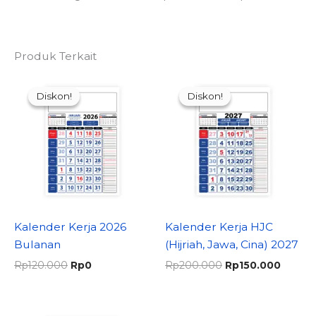
Produk Terkait
Diskon!
Diskon!
Diskon!
Diskon!
Kalender Kerja 2026
Kalender Kerja HJC
Bulanan
(Hijriah, Jawa, Cina) 2027
Harga
Harga
Harga
Harga
Rp
120.000
Rp
0
Rp
200.000
Rp
150.000
aslinya
saat
aslinya
saat
adalah:
ini
adalah:
ini
Rp120.000.
adalah:
Rp200.000.
adalah
Rp0.
Rp150.