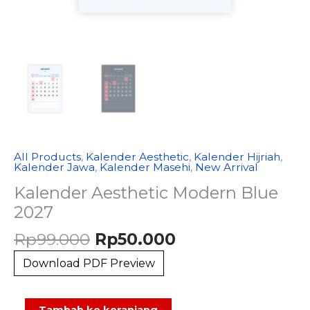
All Products
,
Kalender Aesthetic
,
Kalender Hijriah
,
Kalender Jawa
,
Kalender Masehi
,
New Arrival
Kalender Aesthetic Modern Blue
2027
Harga
Harga
Rp
99.000
Rp
50.000
aslinya
saat
Download PDF Preview
adalah:
ini
Rp99.000.
adalah:
Rp50.000.
Kuantitas
Alternative:
Tambah ke keranjang